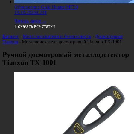
Обновление Gold Hunter MF50
19.10.2024
4 231
Читать далее →
Показать все статьи
Каталог
-
Металлоискатели и безопасность
-
Досмотровые
Tianxun
-
Металлоискатель досмотровый Tianxun ТХ-1001
Ручной досмотровый металлодетектор
Tianxun ТХ-1001