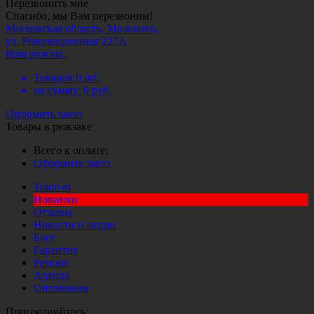
Перезвонить мне
Спасибо, мы Вам перезвоним!
Московская область, Молоково,
ул. Революционная 227А
Ваш рюкзак:
Товаров
0
шт.
на сумму:
0
руб.
Оформить заказ
Товары в рюкзаке
Всего к оплате:
Оформить заказ
Trade-in
Новинки
Отзывы
Новости и акции
Блог
Гарантия
Ремонт
Аренда
Оптовикам
Присоединйтесь: