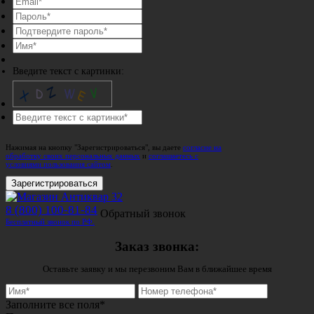
Введите текст с картинки:
Нажимая на кнопку "Зарегистрироваться", вы даете
согласие на
обработку своих персональных данных
и
соглашаетесь с
условиями пользования сайтом
.
Зарегистрироваться
8 (800) 100-81-84
Обратный звонок
Бесплатный звонок по РФ.
Заказ звонка:
Оставьте заявку и мы перезвоним Вам в ближайшее время
Заполните все поля*