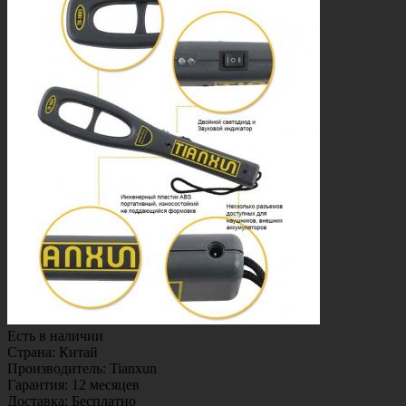
Есть в наличии
Страна
:
Китай
Производитель
:
Tianxun
Гарантия
:
12 месяцев
Доставка
:
Бесплатно