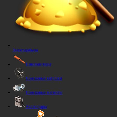
Золотодобыча
Пинпоинтеры
Поисковые катушки
Поисковые магниты
Аксессуары