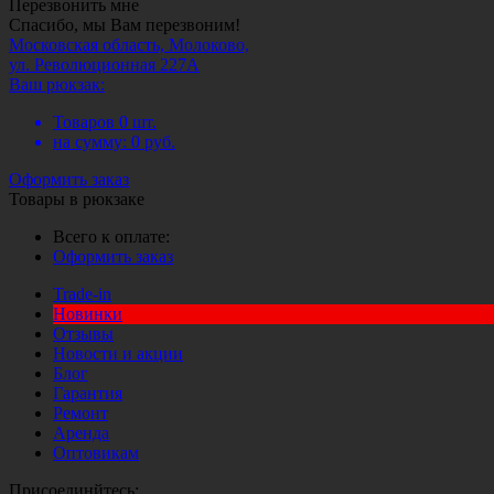
Перезвонить мне
Спасибо, мы Вам перезвоним!
Московская область, Молоково,
ул. Революционная 227А
Ваш рюкзак:
Товаров
0
шт.
на сумму:
0
руб.
Оформить заказ
Товары в рюкзаке
Всего к оплате:
Оформить заказ
Trade-in
Новинки
Отзывы
Новости и акции
Блог
Гарантия
Ремонт
Аренда
Оптовикам
Присоединйтесь: