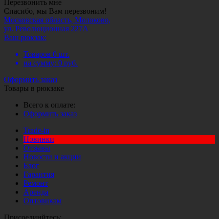
Перезвонить мне
Спасибо, мы Вам перезвоним!
Московская область, Молоково,
ул. Революционная 227А
Ваш рюкзак:
Товаров
0
шт.
на сумму:
0
руб.
Оформить заказ
Товары в рюкзаке
Всего к оплате:
Оформить заказ
Trade-in
Новинки
Отзывы
Новости и акции
Блог
Гарантия
Ремонт
Аренда
Оптовикам
Присоединйтесь: