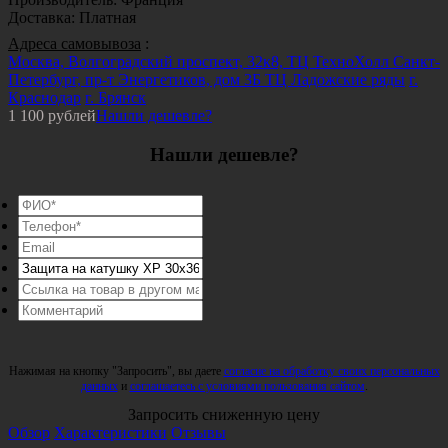
Доставка
:
Платная
Адреса самовывоза
:
Москва, Волгоградский проспект, 32к8, ТЦ ТехноХолл
Санкт-
Петербург, пр-т Энергетиков, дом 3Б ТЦ Ладожские ряды
г.
Краснодар
г. Брянск
1 100
рублей
Нашли дешевле?
Нашли дешевле?
Нажимая на кнопку "Запросить", вы даете
согласие на обработку своих персональных
данных
и
соглашаетесь с условиями пользования сайтом
.
Запросить сниженную цену
Обзор
Характеристики
Отзывы