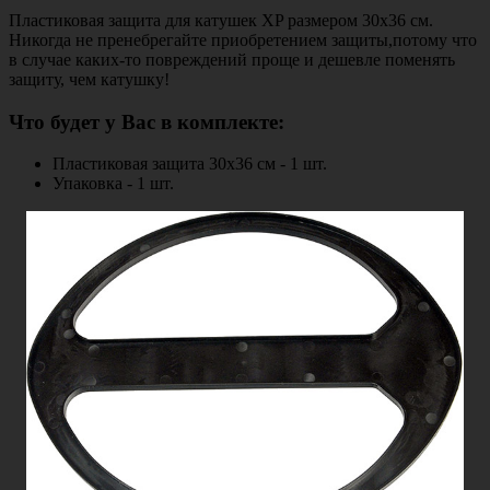
Пластиковая защита для катушек XP размером 30x36 см.
Никогда не пренебрегайте приобретением защиты,потому что
в случае каких-то повреждений проще и дешевле поменять
защиту, чем катушку!
Что будет у Вас в комплекте:
Пластиковая защита 30x36 см - 1 шт.
Упаковка - 1 шт.