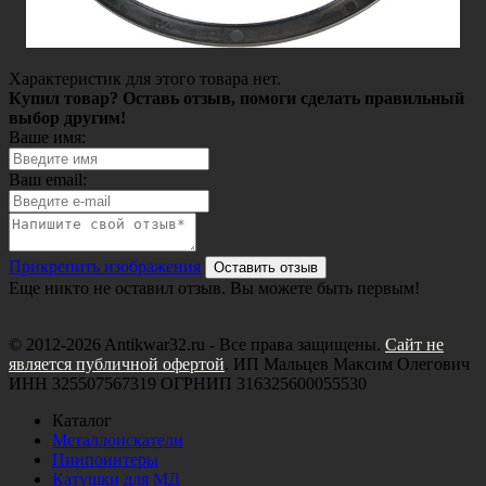
Характеристик для этого товара нет.
Купил товар? Оставь отзыв, помоги сделать правильный
выбор другим!
Ваше имя:
Ваш email:
Прикрепить изображения
Оставить отзыв
Еще никто не оставил отзыв. Вы можете быть первым!
© 2012-2026 Antikwar32.ru - Все права защищены.
Сайт не
является публичной офертой
. ИП Мальцев Максим Олегович
ИНН 325507567319 ОГРНИП 316325600055530
Каталог
Металлоискатели
Пинпоинтеры
Катушки для МД