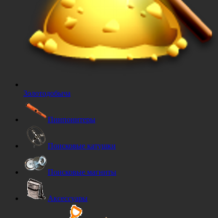
Золотодобыча
Пинпоинтеры
Поисковые катушки
Поисковые магниты
Аксессуары