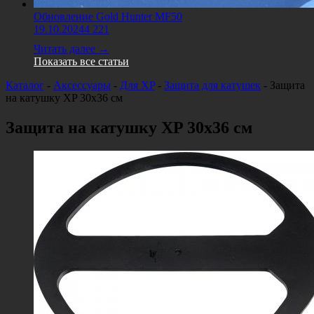
Обновление Gold Hunter MF50
19.10.2024
4 221
Читать далее →
Показать все статьи
Каталог
-
Аксессуары
-
Для XP
-
Защита для катушек
-
Защита
на катушку XP 30x36 см
Защита на катушку XP 30x36 см