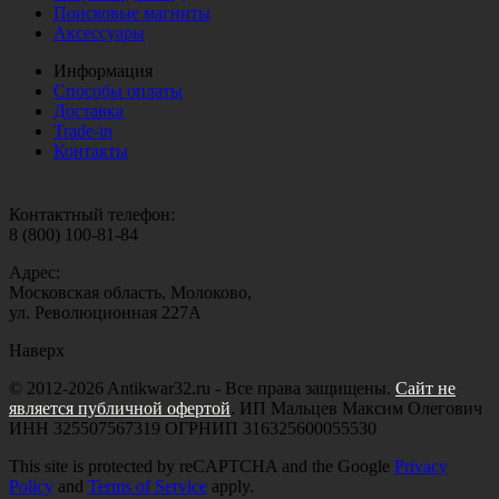
Поисковые магниты
Аксессуары
Информация
Способы оплаты
Доставка
Trade-in
Контакты
Контактный телефон:
8 (800) 100-81-84
Адрес:
Московская область, Молоково,
ул. Революционная 227А
Наверх
© 2012-2026 Antikwar32.ru - Все права защищены.
Сайт не
является публичной офертой
. ИП Мальцев Максим Олегович
ИНН 325507567319 ОГРНИП 316325600055530
This site is protected by reCAPTCHA and the Google
Privacy
Policy
and
Terms of Service
apply.