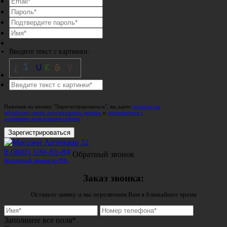
Введите текст с картинки:
Нажимая на кнопку "Зарегистрироваться", вы даете
согласие на
обработку своих персональных данных
и
соглашаетесь с
условиями пользования сайтом
.
Зарегистрироваться
8 (800) 100-81-84
Обратный звонок
Бесплатный звонок по РФ.
Заказ звонка:
Оставьте заявку и мы перезвоним Вам в ближайшее время
Заполните все поля*