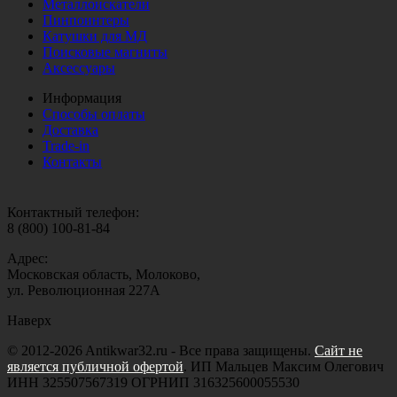
Металлоискатели
Пинпоинтеры
Катушки для МД
Поисковые магниты
Аксессуары
Информация
Способы оплаты
Доставка
Trade-in
Контакты
Контактный телефон:
8 (800) 100-81-84
Адрес:
Московская область, Молоково,
ул. Революционная 227А
Наверх
© 2012-2026 Antikwar32.ru - Все права защищены.
Сайт не
является публичной офертой
. ИП Мальцев Максим Олегович
ИНН 325507567319 ОГРНИП 316325600055530