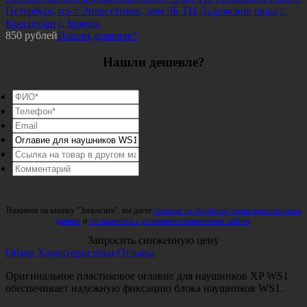
Петербург, пр-т Энергетиков, дом 3Б ТЦ Ладожские ряды
г.
Краснодар
г. Брянск
850
рублей
Нашли дешевле?
Нашли дешевле?
Нажимая на кнопку "Запросить", вы даете
согласие на обработку своих персональных
данных
и
соглашаетесь с условиями пользования сайтом
.
Запросить сниженную цену
Обзор
Характеристики
Отзывы
Оригинальное пластиковое оглавие для наушников XP WS1
обеспечивает надежную фиксацию блока наушников WS1.