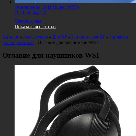
Обновление Gold Hunter MF50
19.10.2024
4 231
Читать далее →
Показать все статьи
Каталог
-
Аксессуары
-
Для XP
-
Запчасти для XP
-
Запчасти
для наушников
-
Оглавие для наушников WS1
Оглавие для наушников WS1