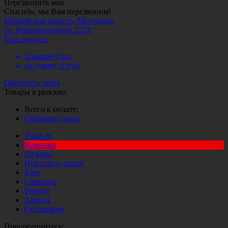
Перезвонить мне
Спасибо, мы Вам перезвоним!
Московская область, Молоково,
ул. Революционная 227А
Ваш рюкзак:
Товаров
0
шт.
на сумму:
0
руб.
Оформить заказ
Товары в рюкзаке
Всего к оплате:
Оформить заказ
Trade-in
Новинки
Отзывы
Новости и акции
Блог
Гарантия
Ремонт
Аренда
Оптовикам
Присоединйтесь: