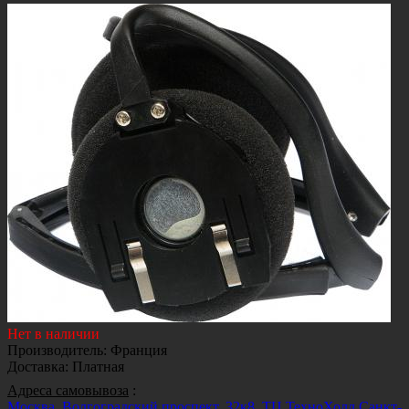
Нет в наличии
Производитель
:
Франция
Доставка
:
Платная
Адреса самовывоза
:
Москва, Волгоградский проспект, 32к8, ТЦ ТехноХолл
Санкт-