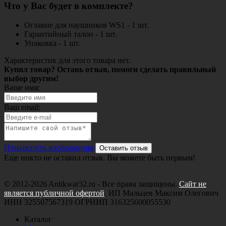
Что у Вас будет в комплекте?
Оглавие для наушников WS1 - 1 шт.
Гарантийный талон - 1 шт.
Упаковка - 1 шт.
Характеристик для этого товара нет.
Купил товар? Оставь отзыв, помоги сделать правильный
выбор другим!
Ваше имя:
Ваш email:
Прикрепить изображения
Оставить отзыв
Еще никто не оставил отзыв. Вы можете быть первым!
© 2012-2026 Antikwar32.ru - Все права защищены.
Сайт не
является публичной офертой
. ИП Мальцев Максим Олегович
ИНН 325507567319 ОГРНИП 316325600055530
Каталог