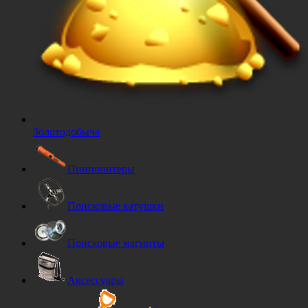
Золотодобыча
Пинпоинтеры
Поисковые катушки
Поисковые магниты
Аксессуары