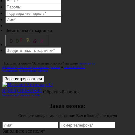
Введите текст с картинки:
Нажимая на кнопку "Зарегистрироваться", вы даете
согласие на
обработку своих персональных данных
и
соглашаетесь с
условиями пользования сайтом
.
Зарегистрироваться
8 (800) 100-81-84
Обратный звонок
Бесплатный звонок по РФ.
Заказ звонка:
Оставьте заявку и мы перезвоним Вам в ближайшее время
Заполните все поля*