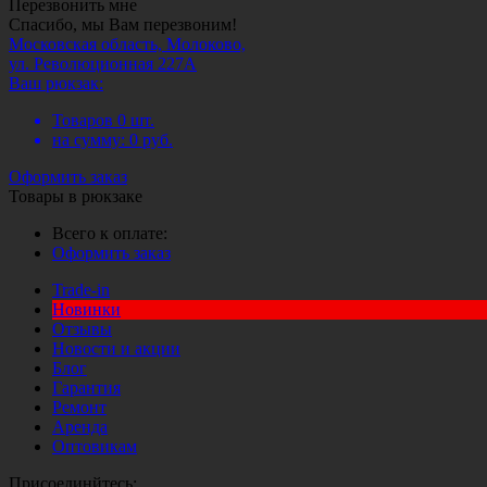
Перезвонить мне
Спасибо, мы Вам перезвоним!
Московская область, Молоково,
ул. Революционная 227А
Ваш рюкзак:
Товаров
0
шт.
на сумму:
0
руб.
Оформить заказ
Товары в рюкзаке
Всего к оплате:
Оформить заказ
Trade-in
Новинки
Отзывы
Новости и акции
Блог
Гарантия
Ремонт
Аренда
Оптовикам
Присоединйтесь: