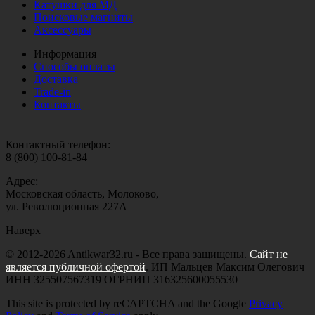
Катушки для МД
Поисковые магниты
Аксессуары
Информация
Способы оплаты
Доставка
Trade-in
Контакты
Контактный телефон:
8 (800) 100-81-84
Адрес:
Московская область, Молоково,
ул. Революционная 227А
Наверх
© 2012-2026 Antikwar32.ru - Все права защищены.
Сайт не
является публичной офертой
. ИП Мальцев Максим Олегович
ИНН 325507567319 ОГРНИП 316325600055530
This site is protected by reCAPTCHA and the Google
Privacy