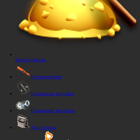
Золотодобыча
Пинпоинтеры
Поисковые катушки
Поисковые магниты
Аксессуары