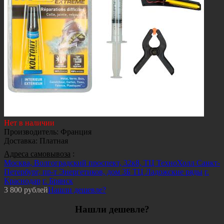
Нет в наличии
Производитель
:
Франция
Доставка
:
Платная
Адреса самовывоза
:
Москва, Волгоградский проспект, 32к8, ТЦ ТехноХолл
Санкт-
Петербург, пр-т Энергетиков, дом 3Б ТЦ Ладожские ряды
г.
Краснодар
г. Брянск
3 800
рублей
Нашли дешевле?
Нашли дешевле?