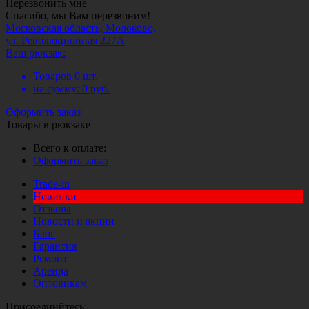
Перезвонить мне
Спасибо, мы Вам перезвоним!
Московская область, Молоково,
ул. Революционная 227А
Ваш рюкзак:
Товаров
0
шт.
на сумму:
0
руб.
Оформить заказ
Товары в рюкзаке
Всего к оплате:
Оформить заказ
Trade-in
Новинки
Отзывы
Новости и акции
Блог
Гарантия
Ремонт
Аренда
Оптовикам
Присоединйтесь: