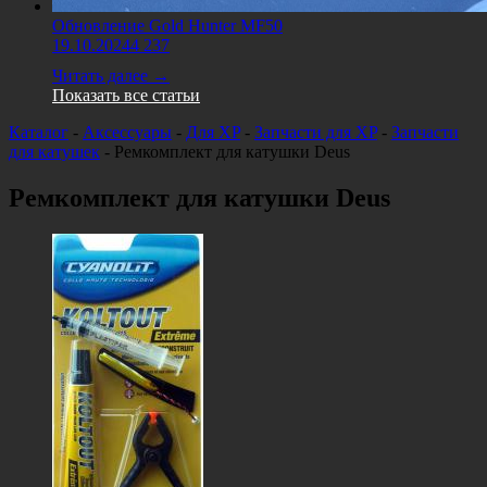
Обновление Gold Hunter MF50
19.10.2024
4 237
Читать далее →
Показать все статьи
Каталог
-
Аксессуары
-
Для XP
-
Запчасти для XP
-
Запчасти
для катушек
-
Ремкомплект для катушки Deus
Ремкомплект для катушки Deus