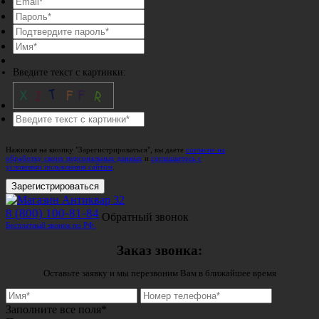
Введите текст с картинки:
Нажимая на кнопку "Зарегистрироваться", вы даете
согласие на
обработку своих персональных данных
и
соглашаетесь с
условиями пользования сайтом
.
Зарегистрироваться
8 (800) 100-81-84
Обратный звонок
Бесплатный звонок по РФ.
Заказ звонка:
Оставьте заявку и мы перезвоним Вам в ближайшее время
Заполните все поля*