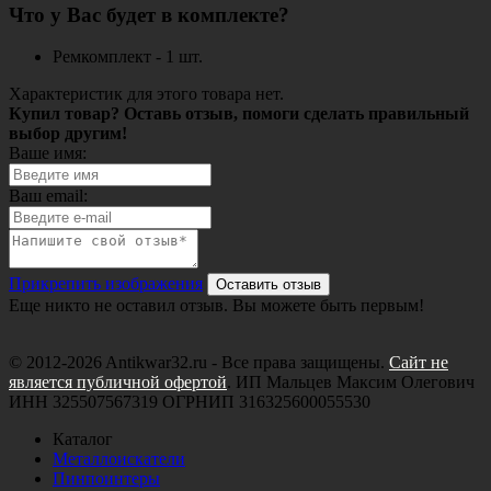
Что у Вас будет в комплекте?
Ремкомплект - 1 шт.
Характеристик для этого товара нет.
Купил товар? Оставь отзыв, помоги сделать правильный
выбор другим!
Ваше имя:
Ваш email:
Прикрепить изображения
Оставить отзыв
Еще никто не оставил отзыв. Вы можете быть первым!
© 2012-2026 Antikwar32.ru - Все права защищены.
Сайт не
является публичной офертой
. ИП Мальцев Максим Олегович
ИНН 325507567319 ОГРНИП 316325600055530
Каталог
Металлоискатели
Пинпоинтеры