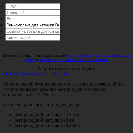
Нажимая на кнопку "Запросить", вы даете
согласие на обработку своих персональных
данных
и
соглашаетесь с условиями пользования сайтом
.
Запросить сниженную цену
Обзор
Характеристики
Отзывы
Оригинальный ремонтный комплект, предназначенный для
самостоятельного ремонта беспроводных катушек
металлоискателя XP Deus.
Комплект универсален и подходит для:
Беспроводной катушки 22.5 см;
Беспроводной катушки 28 см;
Беспроводной катушки 28х34 см;