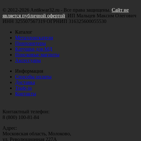
© 2012-2026 Antikwar32.ru - Все права защищены.
Сайт не
является публичной офертой
. ИП Мальцев Максим Олегович
ИНН 325507567319 ОГРНИП 316325600055530
Каталог
Металлоискатели
Пинпоинтеры
Катушки для МД
Поисковые магниты
Аксессуары
Информация
Способы оплаты
Доставка
Trade-in
Контакты
Контактный телефон:
8 (800) 100-81-84
Адрес:
Московская область, Молоково,
ул. Революционная 227А