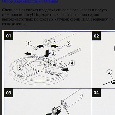
Обзор
Характеристики
Отзывы
Специальная гибкая продёвка спирального кабеля в полую
нижнюю штангу! Подходит исключительно под серию
высокочастотных поисковых катушек серии High Frequency, 4-
го поколения!