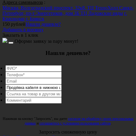
Адреса самовывоза
:
Москва, Волгоградский проспект, 32к8, ТЦ ТехноХолл
Санкт-
Петербург, пр-т Энергетиков, дом 3Б ТЦ Ладожские ряды
г.
Краснодар
г. Брянск
150
рублей
Нашли дешевле?
Добавить в корзину
Заказать в 1 клик
Оформи заявку за пару минут!
Нашли дешевле?
Нажимая на кнопку "Запросить", вы даете
согласие на обработку своих персональных
данных
и
соглашаетесь с условиями пользования сайтом
.
Запросить сниженную цену