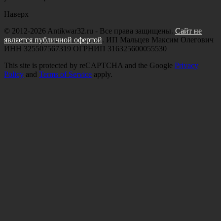
Наверх
© 2012-2026 Antikwar32.ru - Все права защищены.
Сайт не
является публичной офертой
. ИП Мальцев Максим Олегович
ИНН 325507567319 ОГРНИП 316325600055530
This site is protected by reCAPTCHA and the Google
Privacy
Policy
and
Terms of Service
apply.