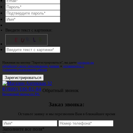
Введите текст с картинки:
Нажимая на кнопку "Зарегистрироваться", вы даете
согласие на
обработку своих персональных данных
и
соглашаетесь с
условиями пользования сайтом
.
Зарегистрироваться
8 (800) 100-81-84
Обратный звонок
Бесплатный звонок по РФ.
Заказ звонка:
Оставьте заявку и мы перезвоним Вам в ближайшее время
Заполните все поля*