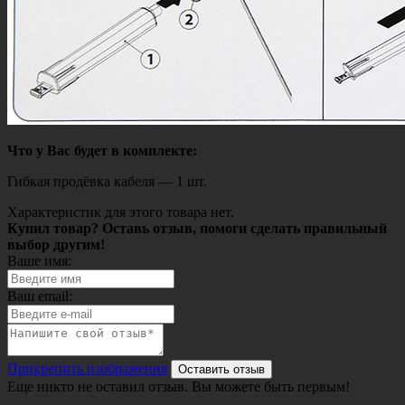
Что у Вас будет в комплекте:
Гибкая продёвка кабеля — 1 шт.
Характеристик для этого товара нет.
Купил товар? Оставь отзыв, помоги сделать правильный
выбор другим!
Ваше имя:
Ваш email:
Прикрепить изображения
Оставить отзыв
Еще никто не оставил отзыв. Вы можете быть первым!