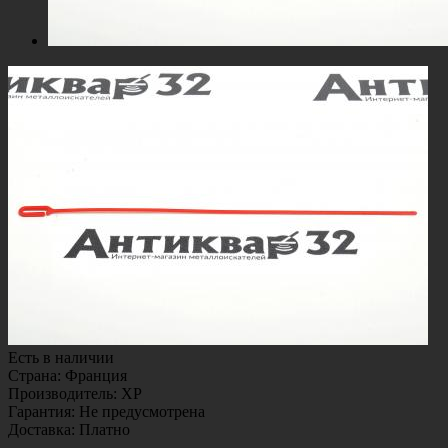
Есть в наличии
Страна
:
Франция
Производитель
:
XP
Гарантия
:
Не предусмотрена
Доставка
:
Платно