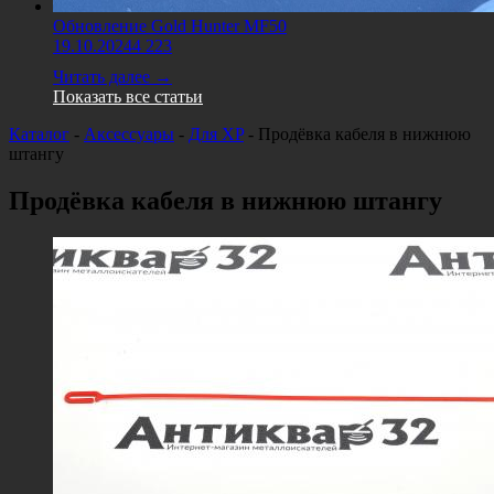
Обновление Gold Hunter MF50
19.10.2024
4 223
Читать далее →
Показать все статьи
Каталог
-
Аксессуары
-
Для XP
-
Продёвка кабеля в нижнюю
штангу
Продёвка кабеля в нижнюю штангу