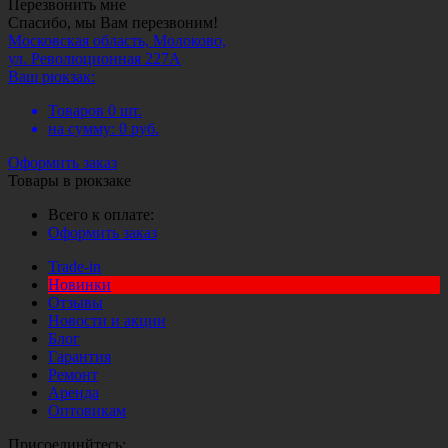
Перезвонить мне
Спасибо, мы Вам перезвоним!
Московская область, Молоково,
ул. Революционная 227А
Ваш рюкзак:
Товаров
0
шт.
на сумму:
0
руб.
Оформить заказ
Товары в рюкзаке
Всего к оплате:
Оформить заказ
Trade-in
Новинки
Отзывы
Новости и акции
Блог
Гарантия
Ремонт
Аренда
Оптовикам
Присоединйтесь: