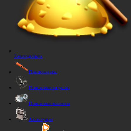
Золотодобыча
Пинпоинтеры
Поисковые катушки
Поисковые магниты
Аксессуары