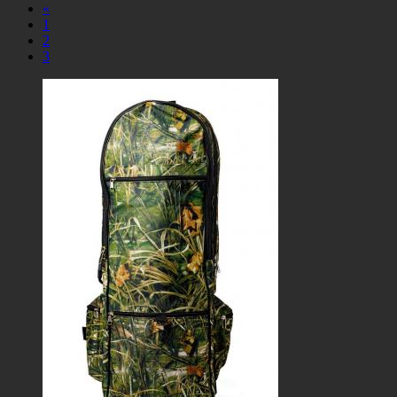
«
1
2
3