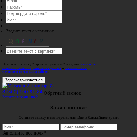
Введите текст с картинки:
Нажимая на кнопку "Зарегистрироваться", вы даете
согласие на
обработку своих персональных данных
и
соглашаетесь с
условиями пользования сайтом
.
Зарегистрироваться
8 (800) 100-81-84
Обратный звонок
Бесплатный звонок по РФ.
Заказ звонка:
Оставьте заявку и мы перезвоним Вам в ближайшее время
Заполните все поля*