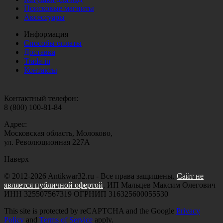
Поисковые магниты
Аксессуары
Информация
Способы оплаты
Доставка
Trade-in
Контакты
Контактный телефон:
8 (800) 100-81-84
Адрес:
Московская область, Молоково,
ул. Революционная 227А
Наверх
© 2012-2026 Antikwar32.ru - Все права защищены.
Сайт не
является публичной офертой
. ИП Мальцев Максим Олегович
ИНН 325507567319 ОГРНИП 316325600055530
This site is protected by reCAPTCHA and the Google
Privacy
Policy
and
Terms of Service
apply.