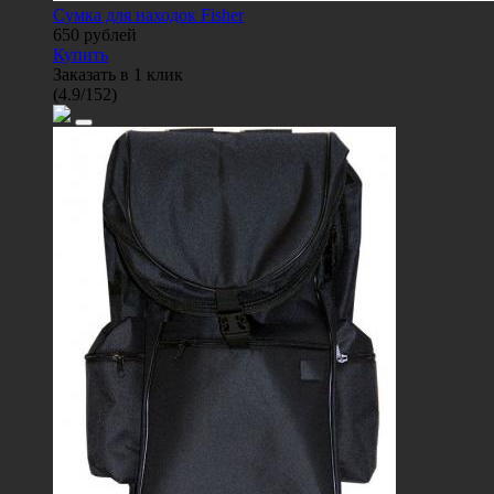
Сумка для находок Fisher
650
рублей
Купить
Заказать в 1 клик
(
4.9
/
152
)