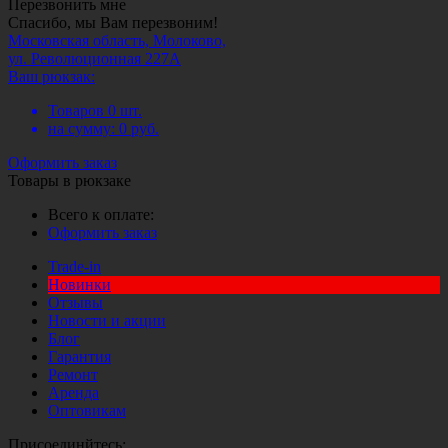
Перезвонить мне
Спасибо, мы Вам перезвоним!
Московская область, Молоково,
ул. Революционная 227А
Ваш рюкзак:
Товаров
0
шт.
на сумму:
0
руб.
Оформить заказ
Товары в рюкзаке
Всего к оплате:
Оформить заказ
Trade-in
Новинки
Отзывы
Новости и акции
Блог
Гарантия
Ремонт
Аренда
Оптовикам
Присоединйтесь: