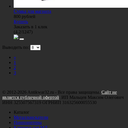
Сумка для магнита
800
рублей
Купить
Заказать в 1 клик
(
4.2
/
1247
)
Выводить по:
«
1
2
3
© 2012-2026 Antikwar32.ru - Все права защищены.
Сайт не
является публичной офертой
. ИП Мальцев Максим Олегович
ИНН 325507567319 ОГРНИП 316325600055530
Каталог
Металлоискатели
Пинпоинтеры
Катушки для МД