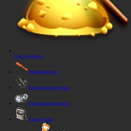
Золотодобыча
Пинпоинтеры
Поисковые катушки
Поисковые магниты
Аксессуары