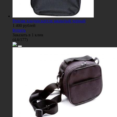
Рюкзак кладоискателя закрытый черный
1 400
рублей
Купить
Заказать в 1 клик
(
4.6
/
177
)