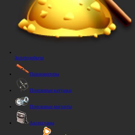
Золотодобыча
Пинпоинтеры
Поисковые катушки
Поисковые магниты
Аксессуары