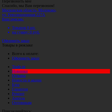
Перезвонить мне
Спасибо, мы Вам перезвоним!
Московская область, Молоково,
ул. Революционная 227А
Ваш рюкзак:
Товаров
0
шт.
на сумму:
0
руб.
Оформить заказ
Товары в рюкзаке
Всего к оплате:
Оформить заказ
Trade-in
Новинки
Отзывы
Новости и акции
Блог
Гарантия
Ремонт
Аренда
Оптовикам
Присоединйтесь: