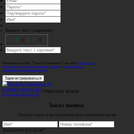
Введите текст с картинки:
Нажимая на кнопку "Зарегистрироваться", вы даете
согласие на
обработку своих персональных данных
и
соглашаетесь с
условиями пользования сайтом
.
Зарегистрироваться
8 (800) 100-81-84
Обратный звонок
Бесплатный звонок по РФ.
Заказ звонка:
Оставьте заявку и мы перезвоним Вам в ближайшее время
Заполните все поля*