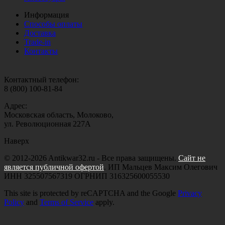
Информация
Способы оплаты
Доставка
Trade-in
Контакты
Контактный телефон:
8 (800) 100-81-84
Адрес:
Московская область, Молоково,
ул. Революционная 227А
Наверх
© 2012-2026 Antikwar32.ru - Все права защищены.
Сайт не
является публичной офертой
. ИП Мальцев Максим Олегович
ИНН 325507567319 ОГРНИП 316325600055530
This site is protected by reCAPTCHA and the Google
Privacy
Policy
and
Terms of Service
apply.