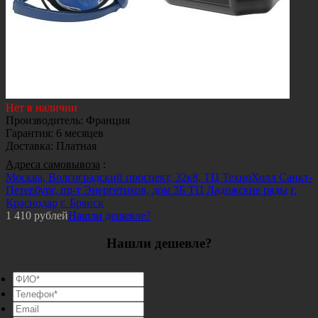
Нет в наличии
Производитель
:
Франция
Гарантия
:
6 месяцев
Доставка
:
Платная
Адреса самовывоза
:
Москва, Волгоградский проспект, 32к8, ТЦ ТехноХолл
Санкт-
Петербург, пр-т Энергетиков, дом 3Б ТЦ Ладожские ряды
г.
Краснодар
г. Брянск
1 410
рублей
Нашли дешевле?
Нашли дешевле?