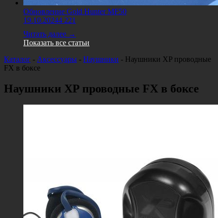
Обновление Gold Hunter MF50
19.10.2024
4 221
Читать далее →
Показать все статьи
Каталог
-
Аксессуары
-
Наушники
-
Наушники XP проводные
FX в боксе
Наушники XP проводные FX в боксе