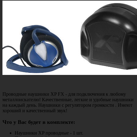
Проводные наушники XP FX - для подключения к любому
металлоискателю! Качественные, легкие и удобные наушники
на каждый день. Наушники с регулятором громкости . Имеют
хороший и качественный звук!
Что у Вас будет в комплекте:
Наушники XP проводные - 1 шт.