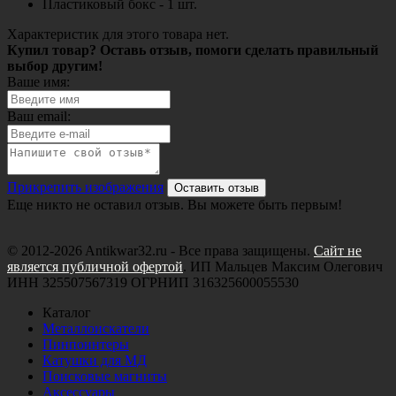
Пластиковый бокс - 1 шт.
Характеристик для этого товара нет.
Купил товар? Оставь отзыв, помоги сделать правильный
выбор другим!
Ваше имя:
Ваш email:
Прикрепить изображения
Оставить отзыв
Еще никто не оставил отзыв. Вы можете быть первым!
© 2012-2026 Antikwar32.ru - Все права защищены.
Сайт не
является публичной офертой
. ИП Мальцев Максим Олегович
ИНН 325507567319 ОГРНИП 316325600055530
Каталог
Металлоискатели
Пинпоинтеры
Катушки для МД
Поисковые магниты
Аксессуары