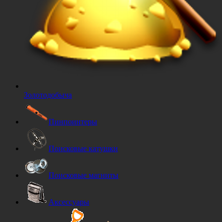
Золотодобыча
Пинпоинтеры
Поисковые катушки
Поисковые магниты
Аксессуары