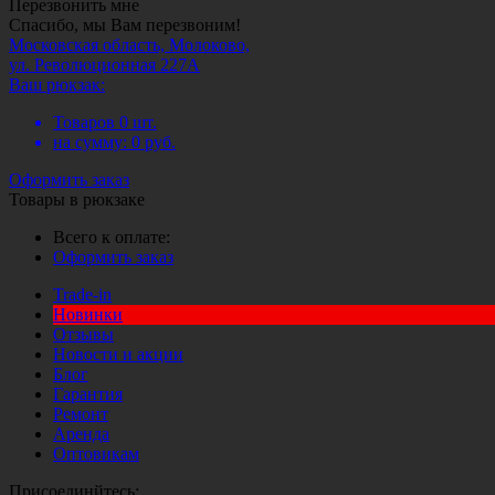
Перезвонить мне
Спасибо, мы Вам перезвоним!
Московская область, Молоково,
ул. Революционная 227А
Ваш рюкзак:
Товаров
0
шт.
на сумму:
0
руб.
Оформить заказ
Товары в рюкзаке
Всего к оплате:
Оформить заказ
Trade-in
Новинки
Отзывы
Новости и акции
Блог
Гарантия
Ремонт
Аренда
Оптовикам
Присоединйтесь: