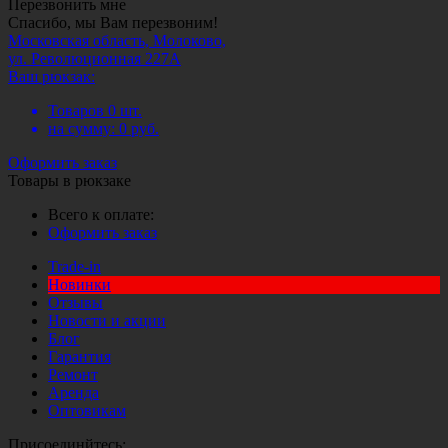
Перезвонить мне
Спасибо, мы Вам перезвоним!
Московская область, Молоково,
ул. Революционная 227А
Ваш рюкзак:
Товаров
0
шт.
на сумму:
0
руб.
Оформить заказ
Товары в рюкзаке
Всего к оплате:
Оформить заказ
Trade-in
Новинки
Отзывы
Новости и акции
Блог
Гарантия
Ремонт
Аренда
Оптовикам
Присоединйтесь: