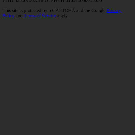
ИНН 325507567319 ОГРНИП 316325600055530
This site is protected by reCAPTCHA and the Google
Privacy
Policy
and
Terms of Service
apply.