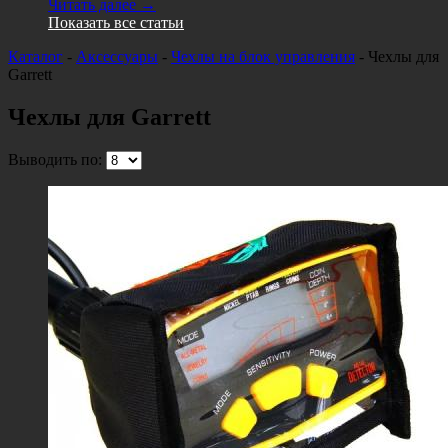
Читать далее →
Показать все статьи
Каталог
-
Аксессуары
-
Чехлы на блок управления
-
Чехлы для
Garrett
Чехлы для Garrett
Выводить по: