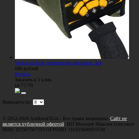
Чехол на блок управления для серии Ace
600
рублей
Купить
Заказать в 1 клик
(
4.7
/
179
)
Выводить по:
© 2012-2026 Antikwar32.ru - Все права защищены.
Сайт не
является публичной офертой
. ИП Мальцев Максим Олегович
ИНН 325507567319 ОГРНИП 316325600055530