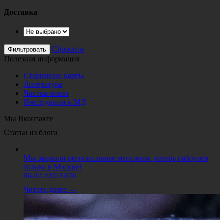
Доставка
Сбросить
Полезная информация
Старинные карты
Литература
Чистка монет
Инструкции к МД
Мы Вконтакте
Статьи из блога
Мы закрыли региональные магазины: теперь работаем
только в Москве!
06.02.2025
3 076
Читать далее →