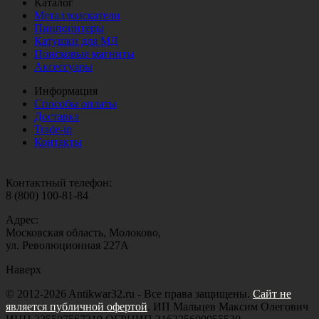
Каталог
Металлоискатели
Пинпоинтеры
Катушки для МД
Поисковые магниты
Аксессуары
Информация
Способы оплаты
Доставка
Trade-in
Контакты
Контактный телефон:
8 (800) 100-81-84
Адрес:
Московская область, Молоково,
ул. Революционная 227А
Наверх
© 2012-2026 Antikwar32.ru - Все права защищены.
Сайт не
является публичной офертой
. ИП Мальцев Максим Олегович