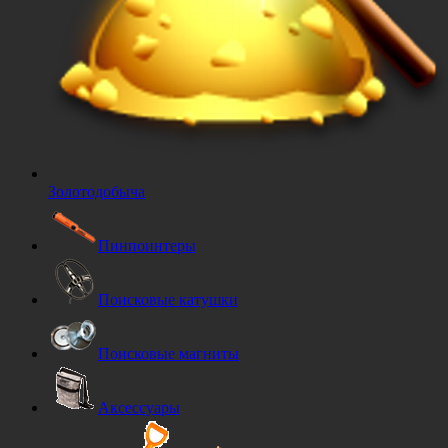
Золотодобыча
Пинпоинтеры
Поисковые катушки
Поисковые магниты
Аксессуары