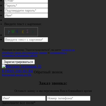
Введите текст с картинки:
Нажимая на кнопку "Зарегистрироваться", вы даете
согласие на
обработку своих персональных данных
и
соглашаетесь с
условиями пользования сайтом
.
Зарегистрироваться
8 (800) 100-81-84
Обратный звонок
Бесплатный звонок по РФ.
Заказ звонка:
Оставьте заявку и мы перезвоним Вам в ближайшее время
Заполните все поля*