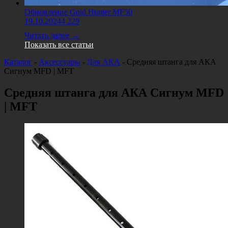
Обновление Gold Hunter MF50
19.10.2024
4 229
Читать далее →
Показать все статьи
Каталог
-
Аксессуары
-
Для АКА
-
Средняя штанга для АКА
Сигнум MFD | MFT
Средняя штанга для АКА Сигнум MFD
| MFT