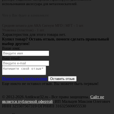
использования аксессуара для металлоискателей.
Что у Вас будет в комплекте:
Средняя штанга для АКА Сигнум MFD | MFT - 1 шт.
Упаковка (пластпак) - 1 шт.
Характеристик для этого товара нет.
Купил товар? Оставь отзыв, помоги сделать правильный
выбор другим!
Ваше имя:
Ваш email:
Прикрепить изображения
Оставить отзыв
Еще никто не оставил отзыв. Вы можете быть первым!
© 2012-2026 Antikwar32.ru - Все права защищены.
Сайт не
является публичной офертой
. ИП Мальцев Максим Олегович
ИНН 325507567319 ОГРНИП 316325600055530