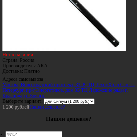
Нет в наличии
Страна
:
Россия
Производитель
:
АКА
Доставка
:
Платно
Адреса самовывоза
:
Москва, Волгоградский проспект, 32к8, ТЦ ТехноХолл
Санкт-
Петербург, пр-т Энергетиков, дом 3Б ТЦ Ладожские ряды
г.
Краснодар
г. Брянск
Выберите вариант:
1 200
рублей
Нашли дешевле?
Нашли дешевле?