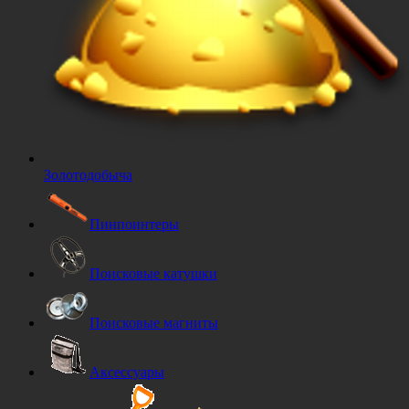
Золотодобыча
Пинпоинтеры
Поисковые катушки
Поисковые магниты
Аксессуары