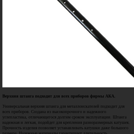
Верхняя штанга подходит для всех приборов фирмы АКА.
Универсальная верхняя штанга для металлоискателей подходит для
всех приборов. Создана из высокопрочного и надежного
углепластика, отличающегося долгим сроком эксплуатации. Штанга
надежная и легкая, подойдет для крепления разноразмерных катушек.
Прочность изделия позволяет устанавливать катушки даже большого
размера. Надежные материалы гарантируют длительность