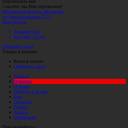
Перезвонить мне
Спасибо, мы Вам перезвоним!
Московская область, Молоково,
ул. Революционная 227А
Ваш рюкзак:
Товаров
0
шт.
на сумму:
0
руб.
Оформить заказ
Товары в рюкзаке
Всего к оплате:
Оформить заказ
Trade-in
Новинки
Отзывы
Новости и акции
Блог
Гарантия
Ремонт
Аренда
Оптовикам
Присоединйтесь: