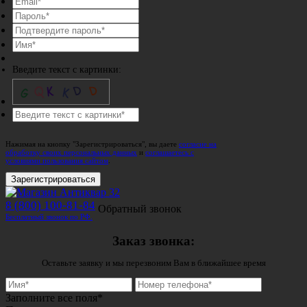
Введите текст с картинки:
Нажимая на кнопку "Зарегистрироваться", вы даете
согласие на
обработку своих персональных данных
и
соглашаетесь с
условиями пользования сайтом
.
Зарегистрироваться
8 (800) 100-81-84
Обратный звонок
Бесплатный звонок по РФ.
Заказ звонка:
Оставьте заявку и мы перезвоним Вам в ближайшее время
Заполните все поля*