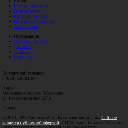
Каталог
Металлоискатели
Пинпоинтеры
Катушки для МД
Поисковые магниты
Аксессуары
Информация
Способы оплаты
Доставка
Trade-in
Контакты
Контактный телефон:
8 (800) 100-81-84
Адрес:
Московская область, Молоково,
ул. Революционная 227А
Наверх
© 2012-2026 Antikwar32.ru - Все права защищены.
Сайт не
является публичной офертой
. ИП Мальцев Максим Олегович
ИНН 325507567319 ОГРНИП 316325600055530