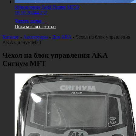
Обновление Gold Hunter MF50
19.10.2024
4 237
Читать далее →
Показать все статьи
Каталог
-
Аксессуары
-
Для АКА
-
Чехол на блок управления
AKA Сигнум MFT
Чехол на блок управления AKA
Сигнум MFT