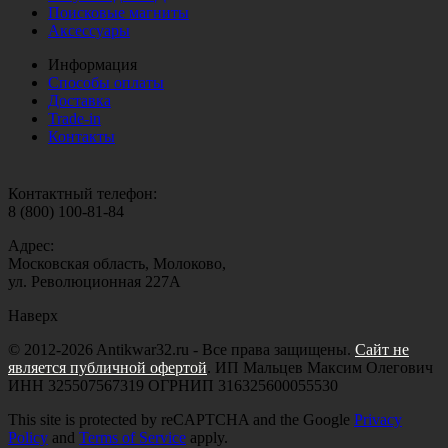
Поисковые магниты
Аксессуары
Информация
Способы оплаты
Доставка
Trade-in
Контакты
Контактный телефон:
8 (800) 100-81-84
Адрес:
Московская область, Молоково,
ул. Революционная 227А
Наверх
© 2012-2026 Antikwar32.ru - Все права защищены.
Сайт не
является публичной офертой
. ИП Мальцев Максим Олегович
ИНН 325507567319 ОГРНИП 316325600055530
This site is protected by reCAPTCHA and the Google
Privacy
Policy
and
Terms of Service
apply.