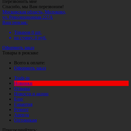
Перезвонить мне
Спасибо, мы Вам перезвоним!
Московская область, Молоково,
ул. Революционная 227А
Ваш рюкзак:
Товаров
0
шт.
на сумму:
0
руб.
Оформить заказ
Товары в рюкзаке
Всего к оплате:
Оформить заказ
Trade-in
Новинки
Отзывы
Новости и акции
Блог
Гарантия
Ремонт
Аренда
Оптовикам
Присоединйтесь: