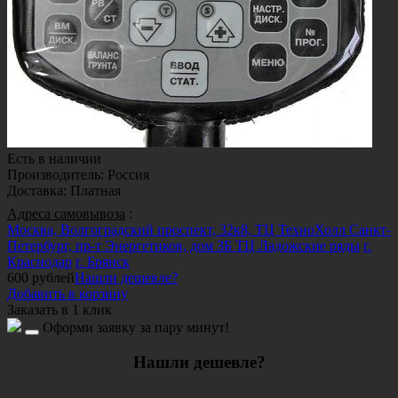
Есть в наличии
Производитель
:
Россия
Доставка
:
Платная
Адреса самовывоза
:
Москва, Волгоградский проспект, 32к8, ТЦ ТехноХолл
Санкт-
Петербург, пр-т Энергетиков, дом 3Б ТЦ Ладожские ряды
г.
Краснодар
г. Брянск
600
рублей
Нашли дешевле?
Добавить в корзину
Заказать в 1 клик
Оформи заявку за пару минут!
Нашли дешевле?