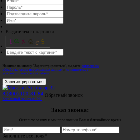
Введите текст с картинки:
Нажимая на кнопку "Зарегистрироваться", вы даете
согласие на
обработку своих персональных данных
и
соглашаетесь с
условиями пользования сайтом
.
Зарегистрироваться
8 (800) 100-81-84
Обратный звонок
Бесплатный звонок по РФ.
Заказ звонка:
Оставьте заявку и мы перезвоним Вам в ближайшее время
Заполните все поля*