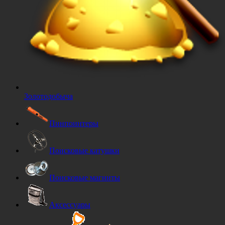
Золотодобыча
Пинпоинтеры
Поисковые катушки
Поисковые магниты
Аксессуары