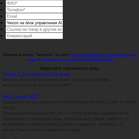
Нажимая на кнопку "Запросить", вы даете
согласие на обработку своих персональных
данных
и
соглашаетесь с условиями пользования сайтом
.
Запросить сниженную цену
Обзор
Характеристики
Отзывы
Чехол из водоотталкивающей ткани на блок управления
металлоискателей AKA Сигнум MFT
:
AKA Сигнум MFT
Прозрачная пленка экрана позволяет продолжать работу даже в сырую
погоду.
Чехол для металлоискателей АКА Сигнум отлично защищает блок
управления от попадания пыли, грязи и влаги (дождь, сырость), от
механических повреждений (различных царапин, например, от
веток). Чехол просто незаменим в дождь.