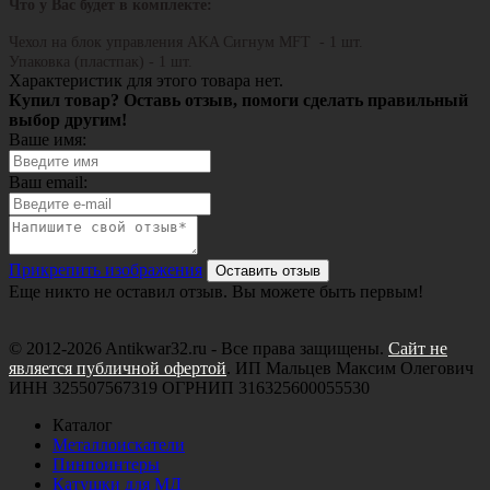
Что у Вас будет в комплекте:
Чехол на блок управления AKA Сигнум MFT - 1 шт.
Упаковка (пластпак) - 1 шт.
Характеристик для этого товара нет.
Купил товар? Оставь отзыв, помоги сделать правильный
выбор другим!
Ваше имя:
Ваш email:
Прикрепить изображения
Оставить отзыв
Еще никто не оставил отзыв. Вы можете быть первым!
© 2012-2026 Antikwar32.ru - Все права защищены.
Сайт не
является публичной офертой
. ИП Мальцев Максим Олегович
ИНН 325507567319 ОГРНИП 316325600055530
Каталог
Металлоискатели
Пинпоинтеры
Катушки для МД