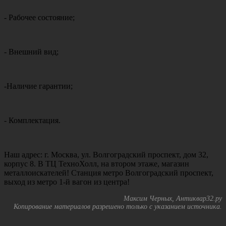
- Рабочее состояние;
- Внешний вид;
-Наличие гарантии;
- Комплектация.
Наш адрес: г. Москва, ул. Волгоградский проспект, дом 32,
корпус 8. В ТЦ ТехноХолл, на втором этаже, магазин
металлоискателей! Станция метро Волгоградский проспект,
выход из метро 1-й вагон из центра!
Максим Черных, Антиквар32.ру
Копирование материалов разрешено только с указанием источника.