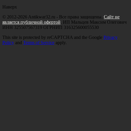
Наверх
© 2012-2026 Antikwar32.ru - Все права защищены.
Сайт не
является публичной офертой
. ИП Мальцев Максим Олегович
ИНН 325507567319 ОГРНИП 316325600055530
This site is protected by reCAPTCHA and the Google
Privacy
Policy
and
Terms of Service
apply.