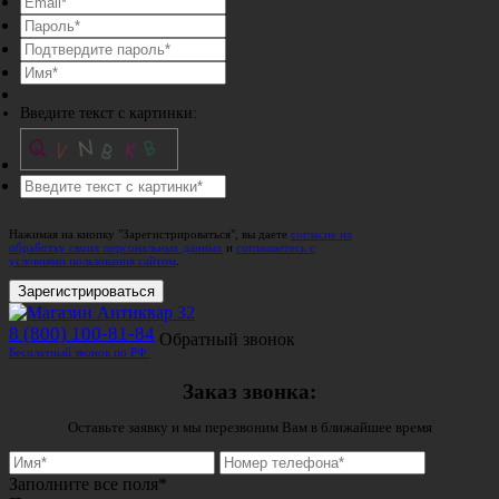
Введите текст с картинки:
Нажимая на кнопку "Зарегистрироваться", вы даете
согласие на
обработку своих персональных данных
и
соглашаетесь с
условиями пользования сайтом
.
Зарегистрироваться
8 (800) 100-81-84
Обратный звонок
Бесплатный звонок по РФ.
Заказ звонка:
Оставьте заявку и мы перезвоним Вам в ближайшее время
Заполните все поля*