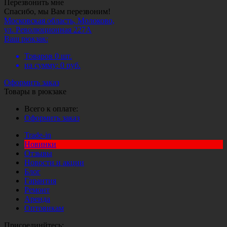
Перезвонить мне
Спасибо, мы Вам перезвоним!
Московская область, Молоково,
ул. Революционная 227А
Ваш рюкзак:
Товаров
0
шт.
на сумму:
0
руб.
Оформить заказ
Товары в рюкзаке
Всего к оплате:
Оформить заказ
Trade-in
Новинки
Отзывы
Новости и акции
Блог
Гарантия
Ремонт
Аренда
Оптовикам
Присоединйтесь: