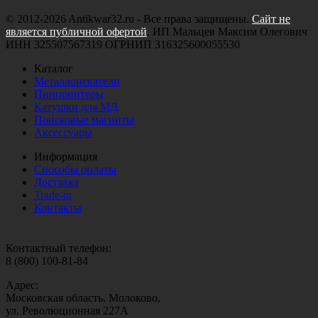
© 2012-2026 Antikwar32.ru - Все права защищены.
Сайт не
является публичной офертой
. ИП Мальцев Максим Олегович
ИНН 325507567319 ОГРНИП 316325600055530
Каталог
Металлоискатели
Пинпоинтеры
Катушки для МД
Поисковые магниты
Аксессуары
Информация
Способы оплаты
Доставка
Trade-in
Контакты
Контактный телефон:
8 (800) 100-81-84
Адрес:
Московская область, Молоково,
ул. Революционная 227А