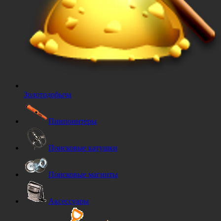
Золотодобыча
Пинпоинтеры
Поисковые катушки
Поисковые магниты
Аксессуары