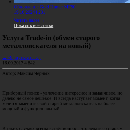
Обновление Gold Hunter MF50
19.10.2024
4 231
Читать далее →
Показать все статьи
Услуга Trade-in (обмен старого
металлоискателя на новый)
← Вернуться назад
16.09.2017
4 842
Автор: Максим Черных
Приборный поиск - увлечение интересное и заманчивое, но
далеко не самое дешёвое. И всегда наступает момент, когда
хочется заменить свой старый металлоискатель на более
мощный и функциональный.
В таких случаях всегда встаёт вопрос - что делать со старым