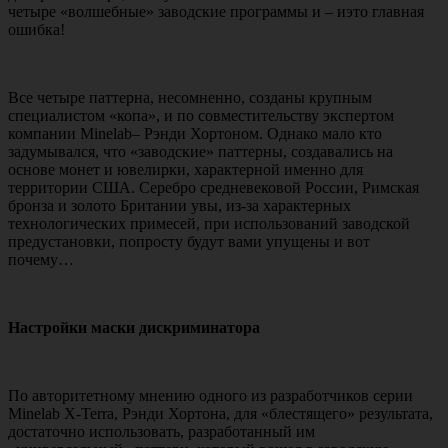
четыре «волшебные» заводские программы и – иэто главная
ошибка!
Все четыре паттерна, несомненно, созданы крупным
специалистом «копа», и по совместительству экспертом
компании Minelab– Рэнди Хортоном. Однако мало кто
задумывался, что «заводские» паттерны, создавались на
основе монет и ювелирки, характерной именно для
территории США. Серебро средневековой России, Римская
бронза и золото Британии увы, из-за характерных
технологических примесей, при использований заводской
предустановки, попросту будут вами упущены и вот
почему…
Настройки маски дискриминатора
По авторитетному мнению одного из разработчиков серии
Minelab X-Terra, Рэнди Хортона, для «блестящего» результата,
достаточно использовать, разработанный им