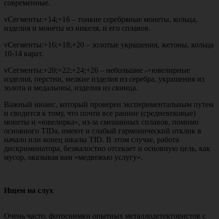
современные.
vСегменты:+14;+16 – тонкие серебряные монеты, кольца,
изделия и монеты из никеля, и его сплавов.
vСегменты:+16;+18;+20 – золотые украшения, жетоны, кольца
10-14 карат.
vСегменты:+20;+22;+24;+26 – небольшие -+ювелирные
изделия, перстни, мелкие изделия из серебра, украшения из
золота и медальоны, изделия из свинца.
Важный нюанс, который проверен экспериментальным путем
и сводится к тому, что почти все ранние (средневековые)
монеты и «ювелирка», из-за смешанных сплавов, помимо
основного TIDa, имеют и слабый гармонический отклик в
начало или конец шкалы TID. В этом случае, работа
дискриминатора, безжалостно отсекает и основную цель, как
мусор, оказывая вам «медвежью услугу».
Ищем на слух
Очень часто, фотоснимки опытных металлодетектористов с