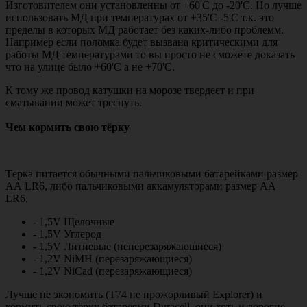
Изготовителем они установленны от +60'С до -20'C. Но лучше
использовать МД при температурах от +35'C -5'C т.к. это
пределы в которых МД работает без каких-либо проблемм.
Например если поломка будет вызвана критическими для
работы МД температурами то вы просто не сможете доказать
что на улице было +60'C а не +70'C.
К тому же провод катушки на морозе твердеет и при
сматывании может треснуть.
Чем кормить свою тёрку
Тёрка питается обычными пальчиковыми батарейками размер
АА LR6, либо пальчиковыми аккамуляторами размер АА
LR6.
- 1,5V Щелочные
- 1,5V Углерод
- 1,5V Литиевые (неперезаряжающиеся)
- 1,2V NiMH (перезаряжающиеся)
- 1,2V NiCad (перезаряжающиеся)
Лучше не экономить (Т74 не прожорливый Explorer) и
кормить свою тёрку батареями Duracell, они хоть и дорогие,