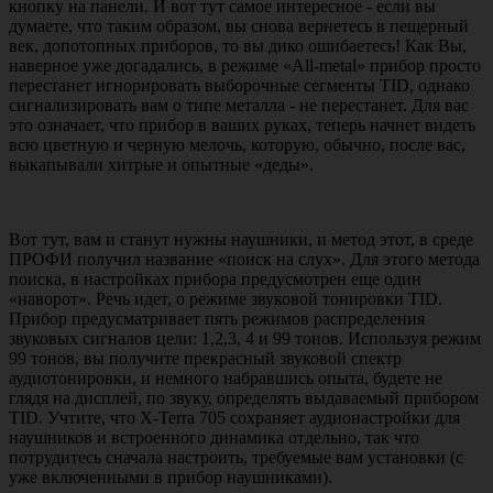
кнопку на панели. И вот тут самое интересное - если вы
думаете, что таким образом, вы снова вернетесь в пещерный
век, допотопных приборов, то вы дико ошибаетесь! Как Вы,
наверное уже догадались, в режиме «All-metal» прибор просто
перестанет игнорировать выборочные сегменты TID, однако
сигнализировать вам о типе металла - не перестанет. Для вас
это означает, что прибор в ваших руках, теперь начнет видеть
всю цветную и черную мелочь, которую, обычно, после вас,
выкапывали хитрые и опытные «деды».
Вот тут, вам и станут нужны наушники, и метод этот, в среде
ПРОФИ получил название «поиск на слух». Для этого метода
поиска, в настройках прибора предусмотрен еще один
«наворот». Речь идет, о режиме звуковой тонировки TID.
Прибор предусматривает пять режимов распределения
звуковых сигналов цели: 1,2,3, 4 и 99 тонов. Используя режим
99 тонов, вы получите прекрасный звуковой спектр
аудиотонировки, и немного набравшись опыта, будете не
глядя на дисплей, по звуку, определять выдаваемый прибором
TID. Учтите, что X-Terra 705 сохраняет аудионастройки для
наушников и встроенного динамика отдельно, так что
потрудитесь сначала настроить, требуемые вам установки (с
уже включенными в прибор наушниками).