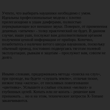
Учтите, что выбирать наушники необходимо с умом.
Идеальны профессиональные модели с плотно
прилегающими к ушам дамферами, полностью
перекрывающие все внешние звуки. Поверьте, от применения
дешевых «затычек» - толку практический не будет. В данном
случае, ваши уши, послужат вам дополнительным органом
получения ценной информации от прибора. Конечно,
позаботьтесь о наличии витого шнура наушников, поскольку
обычный провод, постоянно подвергаясь тяготам полевой
эксплуатации, рывкам и зацепам – прослужит вам, совсем не
долго.
Иными словами, придерживаясь метода «поиска на слух»,
при проходе, вы будете «слушать землю», отличая тихие,
низкие тона «железа», от писклявых повизгивании
«цветняка». Услышите и слабые отклики «мелких» и
глубинных целей. Копать или не копать – решение вам
принимать… но и на этом, технические хитрости X-Terraне
заканчиваются.