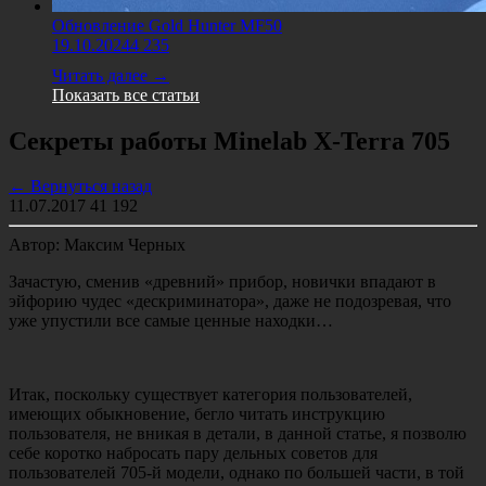
Обновление Gold Hunter MF50
19.10.2024
4 235
Читать далее →
Показать все статьи
Секреты работы Minelab X-Terra 705
← Вернуться назад
11.07.2017
41 192
Автор: Максим Черных
Зачастую, сменив «древний» прибор, новички впадают в
эйфорию чудес «дескриминатора», даже не подозревая, что
уже упустили все самые ценные находки…
Итак, поскольку существует категория пользователей,
имеющих обыкновение, бегло читать инструкцию
пользователя, не вникая в детали, в данной статье, я позволю
себе коротко набросать пару дельных советов для
пользователей 705-й модели, однако по большей части, в той