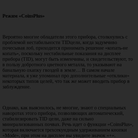
Режим «CoinsPlus»
Вероятно многие обладатели этого прибора, столкнулись с
проблемой нестабильности TIDцели, когда задумчиво
почесывая лоб, приходится принимать решение «копать-не
копать», поскольку нестабильные показания на дисплее
прибора (TID), могут быть изменчивы, и свидетельствуют, то
в пользу добротного цветного металла, то указывают на
банальную охапку гвоздей в земле… В самом начале
материала, я уже упоминал про дополнительные «отклики»
некоторых типов целей, что так же может вводить прибор в
заблуждение.
Однако, как выяснилось, не многие, знают о специальных
наворотах этого прибора, позволяющих автоматический,
стабилизировать TID цели, даже на сильно
минерализованных почвах. Речь идет о функции «CoinsPlus»,
которая включается трехсекундным удерживанием кнопки
«Mode», при этом на дисплее вы увидите значок «+».