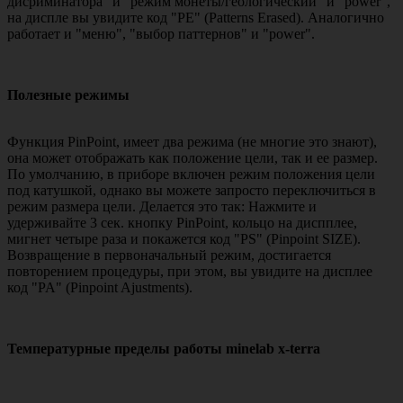
дисриминатора" и "режим монеты/геологический" и "power",
на диспле вы увидите код "PE" (Patterns Erased). Аналогично
работает и "меню", "выбор паттернов" и "power".
Полезные режимы
Функция PinPoint, имеет два режима (не многие это знают),
она может отображать как положение цели, так и ее размер.
По умолчанию, в приборе включен режим положения цели
под катушкой, однако вы можете запросто переключиться в
режим размера цели. Делается это так: Нажмите и
удерживайте 3 сек. кнопку PinPoint, кольцо на диспплее,
мигнет четыре раза и покажется код "PS" (Pinpoint SIZE).
Возвращение в первоначальный режим, достигается
повторением процедуры, при этом, вы увидите на дисплее
код "PA" (Pinpoint Ajustments).
Температурные пределы работы minelab x-terra