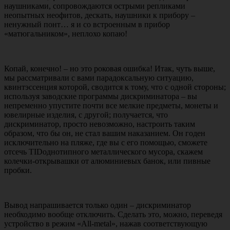
наушниками, сопровождаются острыми репликами
неопытных неофитов, дескать, наушники к прибору –
ненужный понт… я и со встроенным в прибор
«матюгальником», неплохо копаю!
Копай, конечно! – но это роковая ошибка! Итак, чуть выше,
мы рассматривали с вами парадоксальную ситуацию,
квинтэссенция которой, сводится к тому, что с одной стороны;
используя заводские программы дискриминатора – вы
непременно упустите почти все мелкие предметы, монеты и
ювелирные изделия, с другой; получается, что
дискриминатор, просто невозможно, настроить таким
образом, что бы он, не стал вашим наказанием. Он годен
исключительно на пляже, где вы с его помощью, сможете
отсечь TIDоднотипного металлического мусора, скажем
колечки-открывашки от алюминиевых банок, или пивные
пробки.
Вывод напрашивается только один – дискриминатор
необходимо вообще отключить. Сделать это, можно, переведя
устройство в режим «All-metal», нажав соответствующую