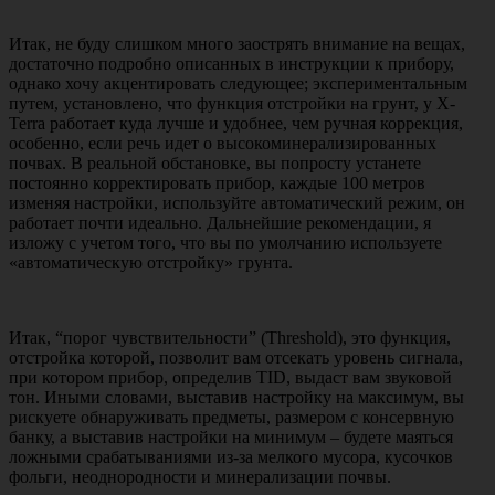
Итак, не буду слишком много заострять внимание на вещах,
достаточно подробно описанных в инструкции к прибору,
однако хочу акцентировать следующее; экспериментальным
путем, установлено, что функция отстройки на грунт, у X-
Terra работает куда лучше и удобнее, чем ручная коррекция,
особенно, если речь идет о высокоминерализированных
почвах. В реальной обстановке, вы попросту устанете
постоянно корректировать прибор, каждые 100 метров
изменяя настройки, используйте автоматический режим, он
работает почти идеально. Дальнейшие рекомендации, я
изложу с учетом того, что вы по умолчанию используете
«автоматическую отстройку» грунта.
Итак, “порог чувствительности” (Threshold), это функция,
отстройка которой, позволит вам отсекать уровень сигнала,
при котором прибор, определив TID, выдаст вам звуковой
тон. Иными словами, выставив настройку на максимум, вы
рискуете обнаруживать предметы, размером с консервную
банку, а выставив настройки на минимум – будете маяться
ложными срабатываниями из-за мелкого мусора, кусочков
фольги, неоднородности и минерализации почвы.