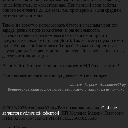
но действительно качественные. Примерный срок работы
одного комплекта 20-25часов, т.е. примерно 3-4 дня средней
интенсивности копа.
Также не советую использовать батареи с разным уровнем
заряда, разных производителей и разной ёмкости.
Следовательно перед каждым выездом на коп просто
покупайте упаковку батарей (4шт.). Также всегда нужно иметь
при себе запасной комплект батарей. Бывали неприятные
случаи, когда батареи садились на первый же день копа в лесу,
далеко от цивилизации.
Вынимайте батареи если не используете МД больше суток!
Использование наушников продлевает жизнь батарей
Максим Черных, Антиквар32.ру
Копирование материалов разрешено только с указанием источника.
© 2012-2026 Antikwar32.ru - Все права защищены.
Сайт не
является публичной офертой
. ИП Мальцев Максим Олегович
ИНН 325507567319 ОГРНИП 316325600055530
Каталог