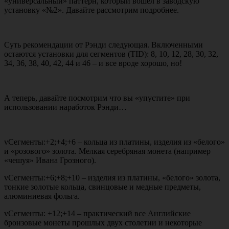
«универсальный» паттерн, который вошел в заводскую
установку «№2». Давайте рассмотрим подробнее.
Суть рекомендации от Рэнди следующая. Включенными
остаются установки для сегментов (TID): 8, 10, 12, 28, 30, 32,
34, 36, 38, 40, 42, 44 и 46 – и все вроде хорошо, но!
А теперь, давайте посмотрим что вы «упустите» при
использовании наработок Рэнди…
vСегменты:+2;+4;+6 – кольца из платины, изделия из «белого»
и «розового» золота. Мелкая серебряная монета (например
«чешуя» Ивана Грозного).
vСегменты:+6;+8;+10 – изделия из платины, «белого» золота,
тонкие золотые кольца, свинцовые и медные предметы,
алюминиевая фольга.
vСегменты: +12;+14 – практический все Английские
бронзовые монеты прошлых двух столетии и некоторые