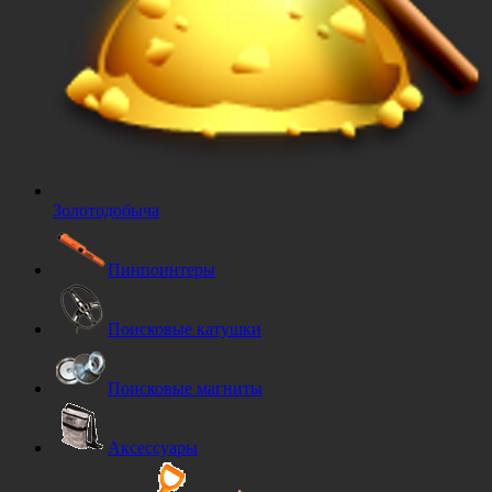
Золотодобыча
Пинпоинтеры
Поисковые катушки
Поисковые магниты
Аксессуары