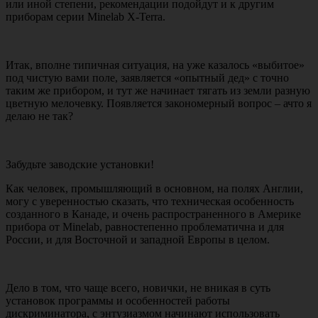
или иной степени, рекомендации подойдут и к другим
приборам серии Minelab X-Terra.
Итак, вполне типичная ситуация, на уже казалось «выбитое»
под чистую вами поле, заявляется «опытный дед» с точно
таким же прибором, и тут же начинает тягать из земли разную
цветную мелочевку. Появляется закономерный вопрос – ачто я
делаю не так?
Забудьте заводские установки!
Как человек, промышляющий в основном, на полях Англии,
могу с уверенностью сказать, что техническая особенность
созданного в Канаде, и очень распространенного в Америке
прибора от Minelab, равностепенно проблематична и для
России, и для Восточной и западной Европы в целом.
Дело в том, что чаще всего, новички, не вникая в суть
установок программы и особенностей работы
дискриминатора, с энтузиазмом начинают использовать