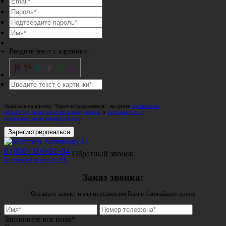
Введите текст с картинки:
Нажимая на кнопку "Зарегистрироваться", вы даете
согласие на
обработку своих персональных данных
и
соглашаетесь с
условиями пользования сайтом
.
Зарегистрироваться
8 (800) 100-81-84
Обратный звонок
Бесплатный звонок по РФ.
Заказ звонка:
Оставьте заявку и мы перезвоним Вам в ближайшее время
Заполните все поля*