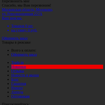
Перезвонить мне
Спасибо, мы Вам перезвоним!
Московская область, Молоково,
ул. Революционная 227А
Ваш рюкзак:
Товаров
0
шт.
на сумму:
0
руб.
Оформить заказ
Товары в рюкзаке
Всего к оплате:
Оформить заказ
Trade-in
Новинки
Отзывы
Новости и акции
Блог
Гарантия
Ремонт
Аренда
Оптовикам
Присоединйтесь: