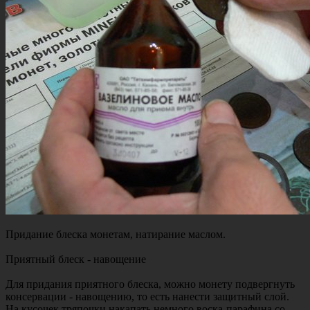
Придание блеска монетам, натирание маслом.
Приятный блеск - навощение
Для придания приятного блеска, можно монету подвергнуть
консервации - навощению, то есть нанести защитный слой.
На кусочек тряпочки накапать немного воска-парафина со