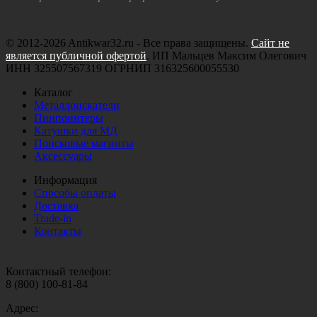
© 2012-2026 Antikwar32.ru - Все права защищены.
Сайт не
является публичной офертой
. ИП Мальцев Максим Олегович
ИНН 325507567319 ОГРНИП 316325600055530
Каталог
Металлоискатели
Пинпоинтеры
Катушки для МД
Поисковые магниты
Аксессуары
Информация
Способы оплаты
Доставка
Trade-in
Контакты
Контактный телефон:
8 (800) 100-81-84
Адрес: