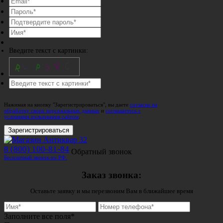
Введите текст с картинки:
Нажимая на кнопку "Зарегистрироваться", вы даете
согласие на
обработку своих персональных данных
и
соглашаетесь с
условиями пользования сайтом
.
Зарегистрироваться
8 (800) 100-81-84
Обратный звонок
Бесплатный звонок по РФ.
Заказ звонка:
Оставьте заявку и мы перезвоним Вам в ближайшее время
Заполните все поля*