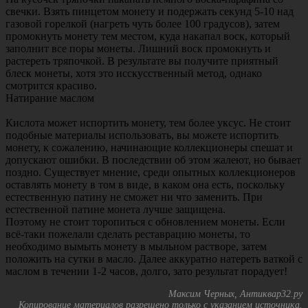
свечки. Взять пинцетом монету и подержать секунд 5-10 над
газовой горелкой (нагреть чуть более 100 градусов), затем
промокнуть монету тем местом, куда накапал воск, который
заполнит все поры монеты. Лишний воск промокнуть и
растереть тряпочкой. В результате вы получите приятный
блеск монеты, хотя это исскусственный метод, однако
смотрится красиво.
Натирание маслом
Кислота может испортить монету, тем более уксус. Не стоит
подобные материалы использовать, вы можете испортить
монету, к сожалению, начинающие коллекционеры спешат и
допускают ошибки. В последствии об этом жалеют, но бывает
поздно. Существует мнение, среди опытных коллекционеров
оставлять монету в том в виде, в каком она есть, поскольку
естественную патину не сможет ни что заменить. При
естественной патине монета лучше защищена.
Поэтому не стоит торопиться с обновлением монеты. Если
всё-таки пожелали сделать реставрацию монеты, то
необходимо вымыть монету в мыльном растворе, затем
положить на сутки в масло. Далее аккуратно натереть ваткой с
маслом в течении 1-2 часов, долго, зато результат порадует!
Максим Черных, Антиквар32.ру
Копирование материалов разрешено только с указанием источника.