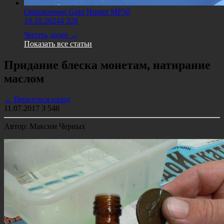
Обновление Gold Hunter MF50
19.10.2024
4 228
Читать далее →
Показать все статьи
Придание блеска монетам, натирание
маслом
← Вернуться назад
11.07.2017
3 548
Автор: Максим Черных