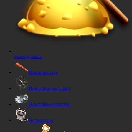
Золотодобыча
Пинпоинтеры
Поисковые катушки
Поисковые магниты
Аксессуары