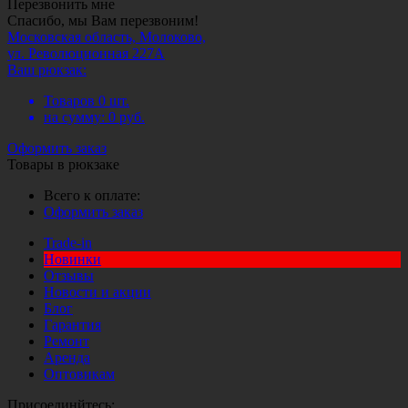
Перезвонить мне
Спасибо, мы Вам перезвоним!
Московская область, Молоково,
ул. Революционная 227А
Ваш рюкзак:
Товаров
0
шт.
на сумму:
0
руб.
Оформить заказ
Товары в рюкзаке
Всего к оплате:
Оформить заказ
Trade-in
Новинки
Отзывы
Новости и акции
Блог
Гарантия
Ремонт
Аренда
Оптовикам
Присоединйтесь: