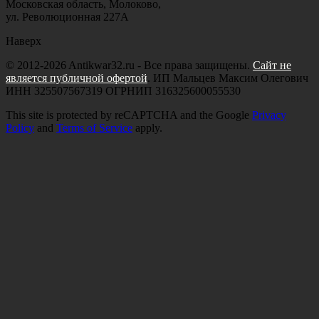
Московская область, Молоково,
ул. Революционная 227А
Наверх
© 2012-2026 Antikwar32.ru - Все права защищены.
Сайт не
является публичной офертой
. ИП Мальцев Максим Олегович
ИНН 325507567319 ОГРНИП 316325600055530
This site is protected by reCAPTCHA and the Google
Privacy
Policy
and
Terms of Service
apply.