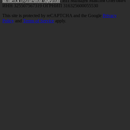
является публичной офертой
. ИП Мальцев Максим Олегович
ИНН 325507567319 ОГРНИП 316325600055530
This site is protected by reCAPTCHA and the Google
Privacy
Policy
and
Terms of Service
apply.