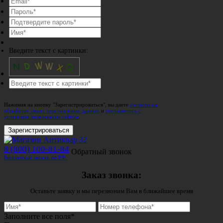
Введите текст с картинки:
Нажимая на кнопку "Зарегистрироваться", вы даете
согласие на
обработку своих персональных данных
и
соглашаетесь с
условиями пользования сайтом
.
Зарегистрироваться
8 (800) 100-81-84
Обратный звонок
Бесплатный звонок по РФ.
Заказ звонка:
Оставьте заявку и мы перезвоним Вам в ближайшее время
Заполните все поля*