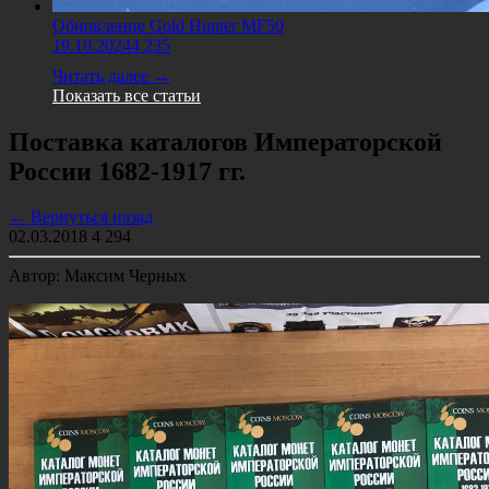
Обновление Gold Hunter MF50
19.10.2024
4 235
Читать далее →
Показать все статьи
Поставка каталогов Императорской
России 1682-1917 гг.
← Вернуться назад
02.03.2018
4 294
Автор: Максим Черных