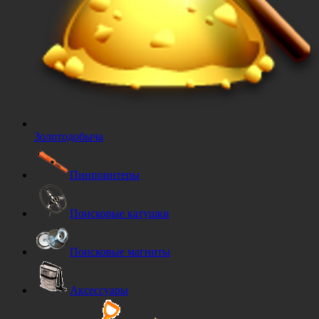
Золотодобыча
Пинпоинтеры
Поисковые катушки
Поисковые магниты
Аксессуары