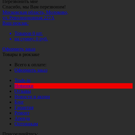
Перезвонить мне
Спасибо, мы Вам перезвоним!
Московская область, Молоково,
ул. Революционная 227А
Ваш рюкзак:
Товаров
0
шт.
на сумму:
0
руб.
Оформить заказ
Товары в рюкзаке
Всего к оплате:
Оформить заказ
Trade-in
Новинки
Отзывы
Новости и акции
Блог
Гарантия
Ремонт
Аренда
Оптовикам
Присоединйтесь: