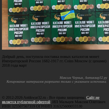
Добрый день, поступила поставка новых каталогов монет
Императорской России 1682-1917 гг. Coins Moscow (с ценами)
2018 года март
Максим Черных, Антиквар32.ру
Копирование материалов разрешено только с указанием источника.
© 2012-2026 Antikwar32.ru - Все права защищены.
Сайт не
является публичной офертой
. ИП Мальцев Максим Олегович
ИНН 325507567319 ОГРНИП 316325600055530