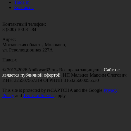
Trade-in
Контакты
Контактный телефон:
8 (800) 100-81-84
Адрес:
Московская область, Молоково,
ул. Революционная 227А
Наверх
© 2012-2026 Antikwar32.ru - Все права защищены.
Сайт не
является публичной офертой
. ИП Мальцев Максим Олегович
ИНН 325507567319 ОГРНИП 316325600055530
This site is protected by reCAPTCHA and the Google
Privacy
Policy
and
Terms of Service
apply.