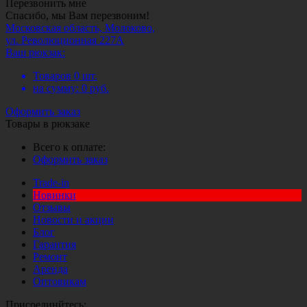
Перезвонить мне
Спасибо, мы Вам перезвоним!
Московская область, Молоково,
ул. Революционная 227А
Ваш рюкзак:
Товаров
0
шт.
на сумму:
0
руб.
Оформить заказ
Товары в рюкзаке
Всего к оплате:
Оформить заказ
Trade-in
Новинки
Отзывы
Новости и акции
Блог
Гарантия
Ремонт
Аренда
Оптовикам
Присоединйтесь: