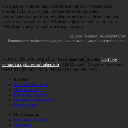
По оценки, монеты были скрыты во время гражданской
войны 1642-1651 годов. Теперь монеты признаны
национальным достоянием. Вероятней всего, будет продано
по коммерческой цене. 50% будет предоставлено поиску, а
50% будет предоставлено землевладельцу.
Максим Черных, Антиквар32.ру
Копирование материалов разрешено только с указанием источника.
© 2012-2026 Antikwar32.ru - Все права защищены.
Сайт не
является публичной офертой
. ИП Мальцев Максим Олегович
ИНН 325507567319 ОГРНИП 316325600055530
Каталог
Металлоискатели
Пинпоинтеры
Катушки для МД
Поисковые магниты
Аксессуары
Информация
Способы оплаты
Доставка