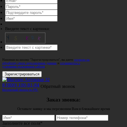
Введите текст с картинки:
Нажимая на кнопку "Зарегистрироваться", вы даете
согласие на
обработку своих персональных данных
и
соглашаетесь с
условиями пользования сайтом
.
Зарегистрироваться
8 (800) 100-81-84
Обратный звонок
Бесплатный звонок по РФ.
Заказ звонка:
Оставьте заявку и мы перезвоним Вам в ближайшее время
Заполните все поля*