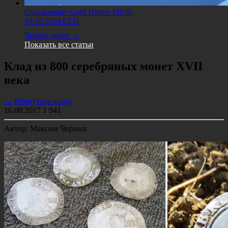
Обновление Gold Hunter MF50
19.10.2024
4 231
Читать далее →
Показать все статьи
Клад из 800 серебряных монет XVII
века
← Вернуться назад
16.08.2017
1 941
Автор: Максим Черных