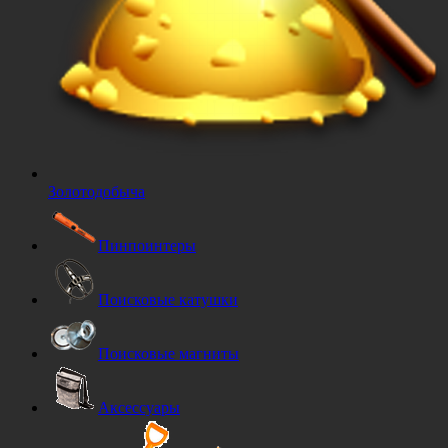
Золотодобыча
Пинпоинтеры
Поисковые катушки
Поисковые магниты
Аксессуары