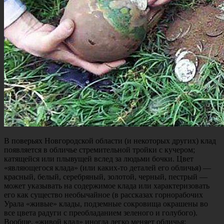
В поверьях Новгородской области (и некоторых других) клад
появляется в обличье стремительной тройки с кучером;
катящейся или плывущей вслед за людьми бочки. Цвет
«являющегося клада» (или каких-то деталей его обличья) —
красный, белый, серебряный, золотой, черный, пестрый —
может указывать на содержимое клада или характеризовать
его как существо необычайное (в рассказах горнорабочих
Урала «живые» клады, подземные сокровища окрашены во
все цвета радуги с преобладанием зеленого и голубого).
Вообще, «живой клад» иногда легко меняет обличья: