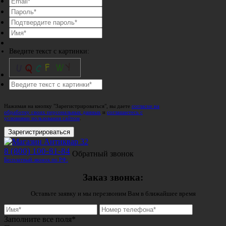
Введите текст с картинки:
Нажимая на кнопку "Зарегистрироваться", вы даете
согласие на
обработку своих персональных данных
и
соглашаетесь с
условиями пользования сайтом
.
Зарегистрироваться
8 (800) 100-81-84
Обратный звонок
Бесплатный звонок по РФ.
Заказ звонка:
Оставьте заявку и мы перезвоним Вам в ближайшее время
Заполните все поля*