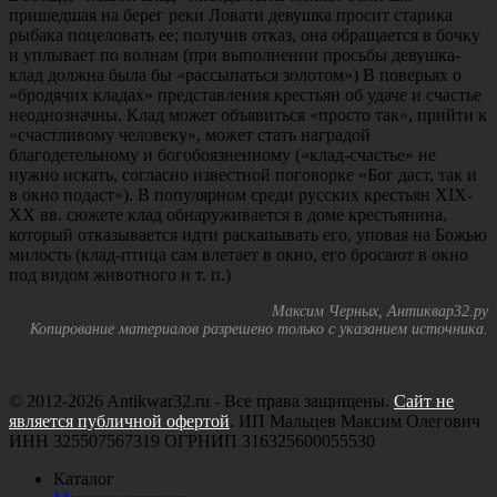
пришедшая на берег реки Ловати девушка просит старика
рыбака поцеловать ее; получив отказ, она обращается в бочку
и уплывает по волнам (при выполнении просьбы девушка-
клад должна была бы «рассыпаться золотом») В поверьях о
«бродячих кладах» представления крестьян об удаче и счастье
неоднозначны. Клад может объявиться «просто так», прийти к
«счастливому человеку», может стать наградой
благодетельному и богобоязненному («клад-счастье» не
нужно искать, согласно известной поговорке «Бог даст, так и
в окно подаст»). В популярном среди русских крестьян XIX-
XX вв. сюжете клад обнаруживается в доме крестьянина,
который отказывается идти раскапывать его, уповая на Божью
милость (клад-птица сам влетает в окно, его бросают в окно
под видом животного и т. п.)
Максим Черных, Антиквар32.ру
Копирование материалов разрешено только с указанием источника.
© 2012-2026 Antikwar32.ru - Все права защищены.
Сайт не
является публичной офертой
. ИП Мальцев Максим Олегович
ИНН 325507567319 ОГРНИП 316325600055530
Каталог