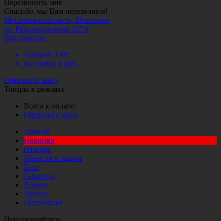
Перезвонить мне
Спасибо, мы Вам перезвоним!
Московская область, Молоково,
ул. Революционная 227А
Ваш рюкзак:
Товаров
0
шт.
на сумму:
0
руб.
Оформить заказ
Товары в рюкзаке
Всего к оплате:
Оформить заказ
Trade-in
Новинки
Отзывы
Новости и акции
Блог
Гарантия
Ремонт
Аренда
Оптовикам
Присоединйтесь: