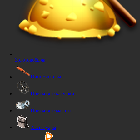
Золотодобыча
Пинпоинтеры
Поисковые катушки
Поисковые магниты
Аксессуары