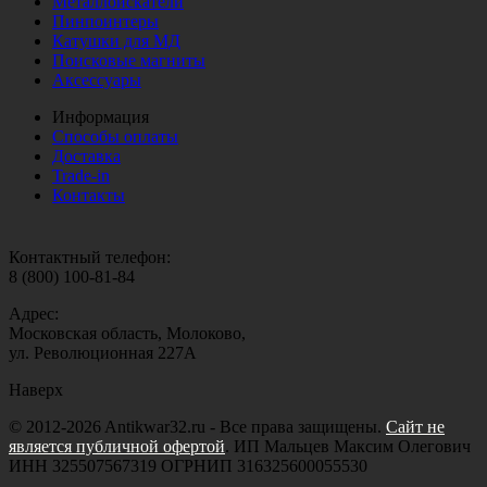
Металлоискатели
Пинпоинтеры
Катушки для МД
Поисковые магниты
Аксессуары
Информация
Способы оплаты
Доставка
Trade-in
Контакты
Контактный телефон:
8 (800) 100-81-84
Адрес:
Московская область, Молоково,
ул. Революционная 227А
Наверх
© 2012-2026 Antikwar32.ru - Все права защищены.
Сайт не
является публичной офертой
. ИП Мальцев Максим Олегович
ИНН 325507567319 ОГРНИП 316325600055530