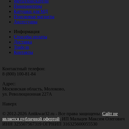
Металлоискатели
Пинпоинтеры
Катушки для МД
Поисковые магниты
Аксессуары
Информация
Способы оплаты
Доставка
Trade-in
Контакты
Контактный телефон:
8 (800) 100-81-84
Адрес:
Московская область, Молоково,
ул. Революционная 227А
Наверх
© 2012-2026 Antikwar32.ru - Все права защищены.
Сайт не
является публичной офертой
. ИП Мальцев Максим Олегович
ИНН 325507567319 ОГРНИП 316325600055530