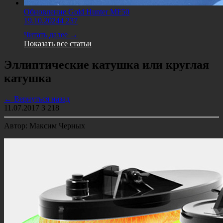
Обновление Gold Hunter MF50
19.10.2024
4 237
Читать далее →
Показать все статьи
Эллиптические катушка или круглая
катушка
← Вернуться назад
11.07.2017
3 218
Автор: Максим Черных