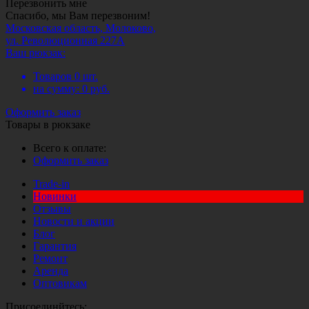
Перезвонить мне
Спасибо, мы Вам перезвоним!
Московская область, Молоково,
ул. Революционная 227А
Ваш рюкзак:
Товаров
0
шт.
на сумму:
0
руб.
Оформить заказ
Товары в рюкзаке
Всего к оплате:
Оформить заказ
Trade-in
Новинки
Отзывы
Новости и акции
Блог
Гарантия
Ремонт
Аренда
Оптовикам
Присоединйтесь: