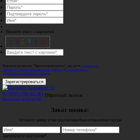
Введите текст с картинки:
Нажимая на кнопку "Зарегистрироваться", вы даете
согласие на
обработку своих персональных данных
и
соглашаетесь с
условиями пользования сайтом
.
Зарегистрироваться
8 (800) 100-81-84
Обратный звонок
Бесплатный звонок по РФ.
Заказ звонка:
Оставьте заявку и мы перезвоним Вам в ближайшее время
Заполните все поля*