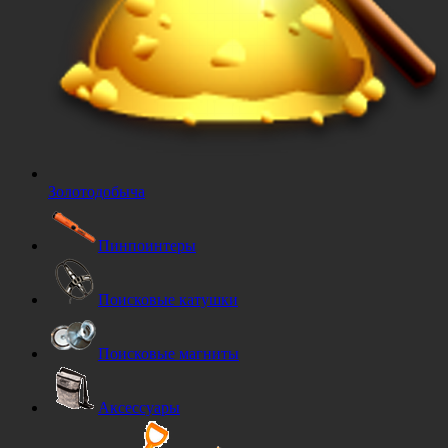
Золотодобыча
Пинпоинтеры
Поисковые катушки
Поисковые магниты
Аксессуары