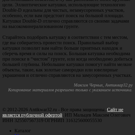
цели. Эллиптические катушки, использующие технологию
Double-D идеальны для чистых, незамусоренных участков,
особенно, если вам предстоит поиск на большой площади.
Катушки Double-D отлично справляются со своими задачами
на высокоминерализованном грунте.
Старайтесь подобрать катушку в соответствии с тем местом,
где вы собираетесь провести поиск. Правильный выбор
катушки позволит вам найти больше приятных находок и
сберечь время и силы на поиск. Большая катушка необходима
при поиске в “чистом” грунте, или когда необходимо добиться
большей глубины. Небольшие катушки помогут найти мелкие
объекты, такие, как золотые самородки или ювелирные
украшения и отлично справляются на замусоренных участках.
Максим Черных, Антиквар32.ру
Копирование материалов разрешено только с указанием источника.
© 2012-2026 Antikwar32.ru - Все права защищены.
Сайт не
является публичной офертой
. ИП Мальцев Максим Олегович
ИНН 325507567319 ОГРНИП 316325600055530
Каталог