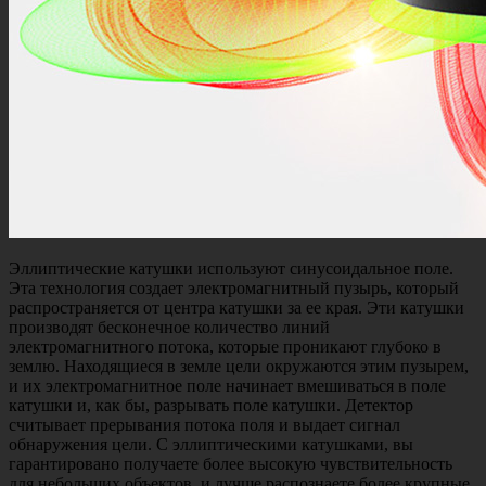
Эллиптические катушки используют синусоидальное поле.
Эта технология создает электромагнитный пузырь, который
распространяется от центра катушки за ее края. Эти катушки
производят бесконечное количество линий
электромагнитного потока, которые проникают глубоко в
землю. Находящиеся в земле цели окружаются этим пузырем,
и их электромагнитное поле начинает вмешиваться в поле
катушки и, как бы, разрывать поле катушки. Детектор
считывает прерывания потока поля и выдает сигнал
обнаружения цели. С эллиптическими катушками, вы
гарантировано получаете более высокую чувствительность
для небольших объектов, и лучше распознаете более крупные